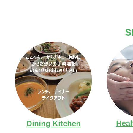
S
Heal
Dining Kitchen